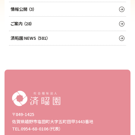
情報公開 （3）
ご案内 （28）
済昭園 NEWS （581）
〒849-1425
佐賀県嬉野市塩田町大字五町田甲3443番地
TEL.0954-68-0106（代表）