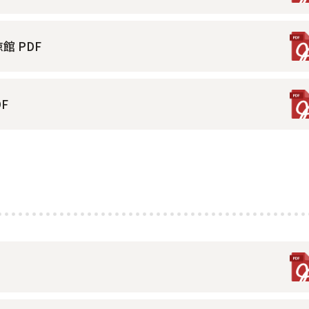
 PDF
F